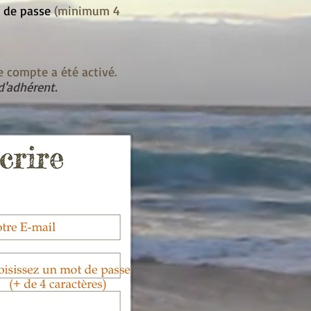
 de passe
(minimum 4
e compte a été activé.
d'adhérent.