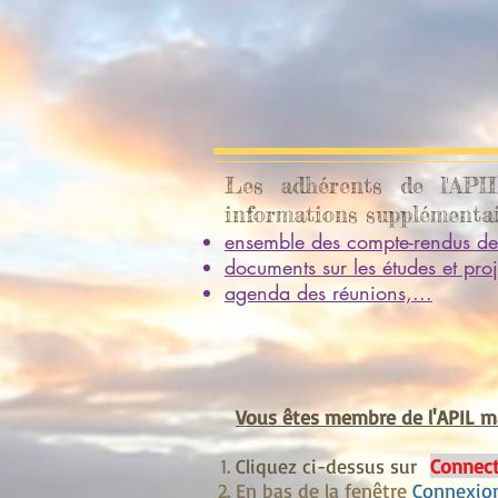
Les adhérents de l'API
informations supplémentai
ensemble des compte-rendus de
documents sur les études et proj
agenda des réunions,...
Vous êtes membre de l'APIL ma
Cliquez ci-dessus sur
Connect
En bas de la fenêtre
Connexio