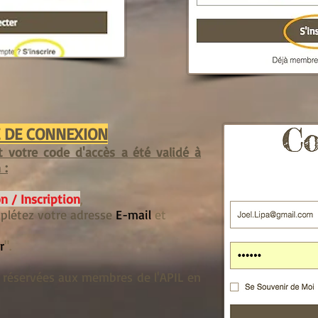
 DE CONNEXION
 votre code d'accès a été validé à
 :
n / Inscription
,
plétez votre adresse
E-mail
et
r
".
 réservées aux membres de l'APIL en