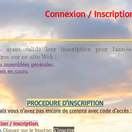
Connexion / Inscriptio
L ayant validé leur inscription pour l'ann
res sur ce site Web :
s assemblées générales;
ets en cours.
PROCEDURE D'INSCRIPTION
is vous n'avez pas encore de compte avec code d'accès :
ion / Inscription
,
n
Cliquez sur le bouton
S'inscrire