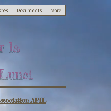
bres
Documents
More
r la
 Lunel
'association APIL