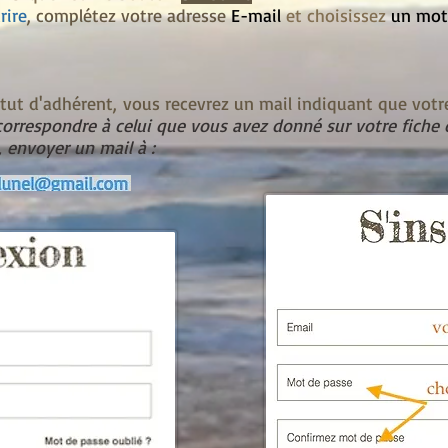
rire
, complétez votre adresse
E-mail
et choisissez
un mot
atut d'adhérent, vous recevrez un mail indiquant que votr
correspondre à celui que vous avez donné sur votre fiche 
 envoyer un mail à :