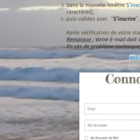
Dans la nouvelle fenêtre
S'insc
caractères),
puis validez avec
"
S'inscrire
".
Après vérification de votre st
Remarque :
Votre E-mail doit 
En cas de problème technique,