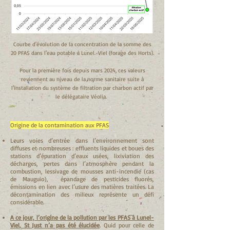
Courbe d'évolution de la concentration de la somme des
20 PFAS dans l'eau potable à Lunel.-Viel (forage des Horts).
Pour la première fois depuis mars 2024, ces valeurs
reviennent au niveau de la norme sanitaire suite à
l'installation du système de filtration par charbon actif par
le délégataire Véolia.
Origine de la contamination aux PFAS
Leurs voies d’entrée dans l’environnement sont
diffuses et nombreuses : effluents liquides et boues des
stations d’épuration d’eaux usées, lixiviation des
décharges, pertes dans l’atmosphère pendant la
combustion, lessivage de mousses anti-incendie (cas
de Mauguio), épandage de pesticides fluorés,
émissions en lien avec l’usure des matières traitées. La
décontamination des milieux représente un défi
considérable.
A ce jour, l’origine de la pollution par les PFAS à Lunel-
Viel, St Just n’a pas été élucidée
. Quid pour celle de