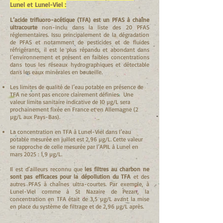
Lunel et Lunel-Viel :
L’acide trifluoro-acétique (TFA) est un PFAS à chaîne
ultracourte
non-inclu dans la liste des 20 PFAS
réglementaires. Issu principalement de la dégradation
de PFAS et notamment de pesticides et de fluides
réfrigérants, il est le plus répandu et abondant dans
l’environnement et présent en faibles concentrations
dans tous les réseaux hydrographiques et détectable
dans les eaux minérales en bouteille.
Les limites de qualité de l’eau potable en présence de
TFA ne sont pas encore clairement définies. Une
valeur limite sanitaire indicative de 10 µg/L sera
prochainement fixée en France et en Allemagne (2
µg/L aux Pays-Bas).
La concentration en TFA à Lunel-Viel dans l’eau
potable mesurée en juillet est 2,96 µg/L. Cette valeur
se rapproche de celle mesurée par l’APIL à Lunel en
mars 2025 : 1,9 µg/L.
Il est d’ailleurs reconnu que
les filtres au charbon ne
sont pas efficaces pour la dépollution du TFA
et des
autres PFAS à chaînes ultra-courtes. Par exemple, à
Lunel-Viel comme à St Nazaire de Pezan, la
concentration en TFA était de 3,5 µg/L avant la mise
en place du système de filtrage et de 2,96 µg/L après.