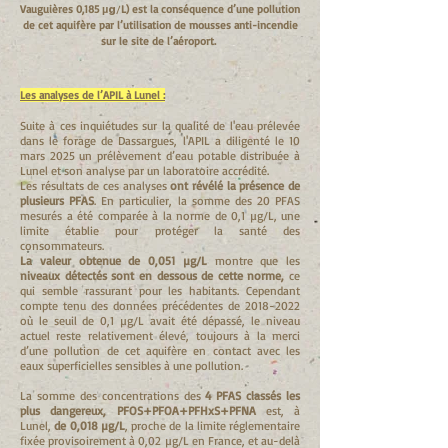
Vauguières 0,185
/
L) est la conséquence d’une pollution
µg
de cet aquifère par l’utilisation de mousses anti-incendie
sur le site de l’aéroport.
Les analyses de l’APIL à Lunel :
Suite à ces inquiétudes sur la qualité de l'eau prélevée
dans le forage de Dassargues, l'APIL a diligenté le 10
mars 2025 un prélèvement d’eau potable distribuée à
Lunel et son analyse par un laboratoire accrédité.
Les résultats de ces analyses
ont révélé la présence de
plusieurs PFAS
. En particulier, la somme des 20 PFAS
mesurés a été comparée à la norme de 0,1 µg/L, une
limite établie pour protéger la santé des
consommateurs.
La valeur obtenue de 0,051 µg/L
montre que les
niveaux détectés sont en dessous de cette norme,
ce
qui semble rassurant pour les habitants. Cependant
compte tenu des données précédentes de
2018-2022
où le seuil de 0,1 µg/L avait été dépassé, le niveau
actuel reste relativement élevé, toujours à la merci
d’une pollution de cet aquifère en contact avec les
eaux superficielles sensibles à une pollution.
La somme des concentrations des
4 PFAS classés les
plus dangereux, PFOS+PFOA+PFHxS+PFNA
est, à
Lunel,
de 0,018 µg/L
, proche de la limite réglementaire
fixée provisoirement à 0,02 µg/L en France, et au-delà