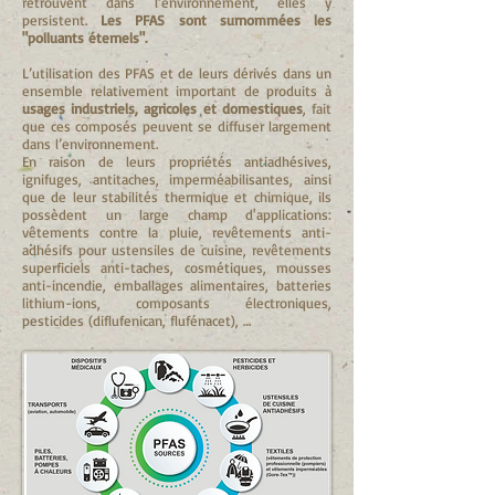
retrouvent dans l’environnement, elles y
persistent.
Les PFAS sont surnommées les
"polluants éternels".
L’utilisation des PFAS et de leurs dérivés dans un
ensemble relativement important de produits à
usages industriels, agricoles et domestiques
, fait
que ces composés peuvent se diffuser largement
dans l’environnement.
En raison de leurs propriétés antiadhésives,
ignifuges, antitaches, imperméabilisantes, ainsi
que de leur stabilités thermique et chimique, ils
possèdent un large champ d'applications:
vêtements contre la pluie, revêtements anti-
adhésifs pour ustensiles de cuisine, revêtements
superficiels anti-taches, cosmétiques, mousses
anti-incendie, emballages alimentaires, batteries
lithium-ions, composants électroniques,
pesticides (diflufenican, flufénacet), …