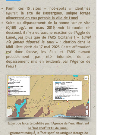
Parmi ces 15 sites « hot-spots » identifiés
figurait
le site de Dassargues, unique forage
alimentant en eau potable la ville de Lunel
.
Suite au
dépassement de la norme
sur ce site
(
0,165 µg/L en mars 2019
, voir la courbe ci-
dessous), il n’y a eu aucune réaction de l’Agglo de
Lunel, pas plus que de l’ARS Occitanie !
«
Lunel
n’a jamais dépassé le taux
» :
citation dans le
Midi Libre daté du 17 mai 2025.
Cette affirmation
est donc fausse, les élus et l’ARS n’ayant
probablement pas été informés de ce
dépassement mis en évidence par l’Agence de
l’eau !
Extrait de la carte publiée par l’Agence de l’eau illustrant
le "hot spot" PFAS de Lunel.
Egalement indiqué, le "hot spot" de Mauguio (forage de