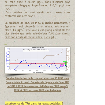
de celle fixée à 0,004 µg/L dans plusieurs pays
européens (Belgique, Pays-Bas) ou à 0,01 µg/L aux
USA.
L’eau potable de Lunel serait donc classée non-
conforme dans ces pays !
La présence de TFA, un PFAS à chaîne ultracourte,
a
également été observée à un niveau relativement
élevé,
1,9 µg/L
. Cette valeur est pratiquement 10 fois
plus élevée que celle relevée par
l’UFC-Que Choisir
dans son article de février 2025 (0,21 µg/L).
Courbe d'évolution de la concentration des 20 PFAS dans
l'eau potable à Lunel. Données de l’Agence de l’eau RMC
de 2018 à 2025. Les mesures réalisées par l'ARS en août
2024 et l'APIL en mars 2025 sont indiquées
La présence de TFA dans les eaux potables à