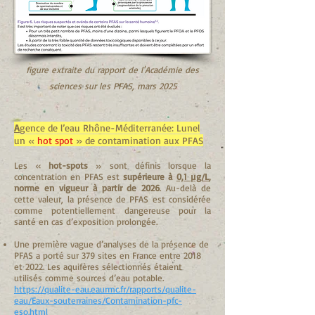
figure extraite du rapport de l'Académie des
sciences sur les PFAS, mars 2025
A
gence de l’eau Rhône-Méditerranée: Lunel
un «
hot spot
» de contamination aux PFAS
Les «
hot-spots
» sont définis lorsque la
concentration en PFAS est
supérieure à
0,1 µg/L
,
norme en vigueur à partir de 2026
. Au-delà de
cette valeur, la présence de PFAS est considérée
comme potentiellement dangereuse pour la
santé en cas d’exposition prolongée.
Une première vague d’analyses de la présence de
PFAS a porté sur 379 sites en France entre 2018
et 2022. Les aquifères sélectionnés étaient
utilisés comme sources d’eau potable.
https://qualite-eau.eaurmc.fr/rapports/qualite-
eau/Eaux-souterraines/Contamination-pfc-
eso.html