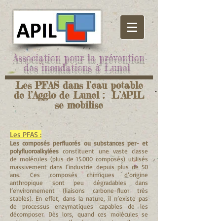
Association pour la prévention
des inondations à Lunel
Les PFAS dans l’eau potable
de l’Agglo de Lunel : L’APIL
se mobilise
Les PFAS :
Les composés perfluorés ou substances per- et
polyfluoroalkylées
constituent une vaste classe
de molécules (plus de 15.000 composés) utilisés
massivement dans l’industrie depuis plus de 50
ans. Ces composés chimiques d’origine
anthropique sont peu dégradables dans
l’environnement (liaisons carbone-fluor très
stables). En effet, dans la nature, il n’existe pas
de processus enzymatiques capables de les
décomposer. Dès lors, quand ces molécules se