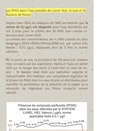
es PFAS dans l’eau potable de Lunel-Viel, St Just et St
L
Nazaire de Pezan
Depuis mars 2024, les analyses de l'ARS ont montré que
la
norme de 0,1 µg/L est dépassée
pour l’eau distribuée sur
ces 3 sites pour le critère des 20 PFAS (voir courbe ci-
dessous pour Lunel-Viel)
La somme des concentrations des 4 PFAS classés les plus
dangereux, PFOS+PFOA+PFHxS+PFNA est, par contre très
élevée : 0,112 µg/L, dépassant plus de 5 fois la norme
sanitaire.
De ce point de vue, la procédure de filtration par charbon
mise en place par les exploitants Véolia et Suez en juillet
2025 sur le forage des Horts à Lunel-Viel et celui de St-
Just - St Nazaire était bien une opération urgente et
indispensable. Elle implique une surveillance régulière de
la teneur en PFAS dans les eaux brutes et distribuées pour
contrôler la persistance de la pollution de la nappe et la
nécessité de régénérer les filtres lorsqu'ils seront
saturés.