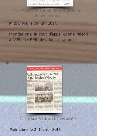
Le PPRI de Lunel devant la cour
de cassation
Midi Libre, le 24 juin 2017.
Inondations: la cour d'appel donne raison
à l'APIL. Le PPRI de LUnel est annulé.
Le plan Vidourle retardé
Midi Libre, le 21 février 2017.