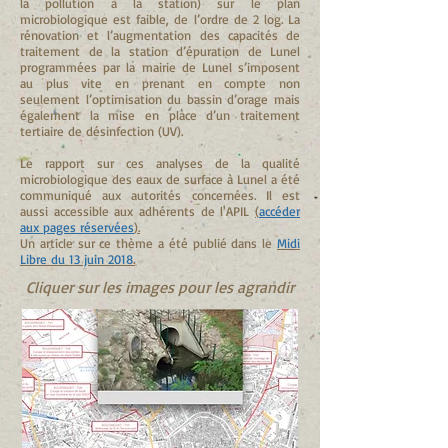
la pollution à la station) sur le plan
microbiologique est faible, de l’ordre de 2 log. La
rénovation et l’augmentation des capacités de
traitement de la station d’épuration de Lunel
programmées par la mairie de Lunel s’imposent
au plus vite en prenant en compte non
seulement l’optimisation du bassin d’orage mais
également la mise en place d’un traitement
tertiaire de désinfection (UV).
Le rapport sur ces analyses de la qualité
microbiologique des eaux de surface à Lunel a été
communiqué aux autorités concernées. Il est
aussi accessible aux adhérents de l'APIL
(
accéder
aux pages réservées
).
Un article sur ce thème a été publié dans le
Midi
Li
bre du 13 juin 2018
.
Cliquer sur les images pour les agrandir