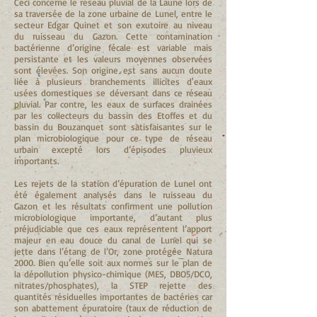
Ceci concerne le réseau pluvial de la Laune lors de
sa traversée de la zone urbaine de Lunel, entre le
secteur Edgar Quinet et son exutoire au niveau
du ruisseau du Gazon. Cette contamination
bactérienne d’origine fécale est variable mais
persistante et les valeurs moyennes observées
sont élevées. Son origine est sans aucun doute
liée à plusieurs branchements illicites d'eaux
usées domestiques se déversant dans ce réseau
pluvial. Par contre, les eaux de surfaces drainées
par les collecteurs du bassin des Etoffes et du
bassin du Bouzanquet sont satisfaisantes sur le
plan microbiologique pour ce type de réseau
urbain excepté lors d’épisodes pluvieux
importants.
Les rejets de la station d’épuration de Lunel ont
été également analysés dans le ruisseau du
Gazon et les résultats confirment une pollution
microbiologique importante, d’autant plus
préjudiciable que ces eaux représentent l’apport
majeur en eau douce du canal de Lunel qui se
jette dans l’étang de l’Or, zone protégée Natura
2000. Bien qu’elle soit aux normes sur le plan de
la dépollution physico-chimique (MES, DBO5/DCO,
nitrates/phosphates), la STEP rejette des
quantités résiduelles importantes de bactéries car
son abattement épuratoire (taux de réduction de