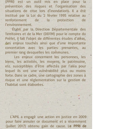
(PPRI) est un outil mis en place pour la
prévention des risques et l'organisation des
situations de crise lors d'inondations. Il a été
institué par la Loi du 2 février 1995 relative au
renforcement de la protection de
l’environnement.
Établi par la Direction Départementale des
Territoires et de la Mer (DDTM) pour le compte du
Préfet, il fait l’objet de différentes études d’aléas,
des enjeux touchés ainsi que d’une importante
concertation avec les parties prenantes, au
premier rang desquelles les communes.
Les enjeux concernent les personnes, les
biens, les activités, les moyens, le patrimoine,
etc. susceptibles d’être affectés par l’aléa pour
lequel ils ont une vulnérabilité plus ou moins
forte. Dans ce cadre, une cartographie des zones à
risque et une réglementation sur la gestion de
l'habitat sont élaborées.
L'APIL a engagé une action en justice en 2009
pour faire annuler ce document et a récemment
(juillet 2017) obtenu gain de cause. L
e PPRI de