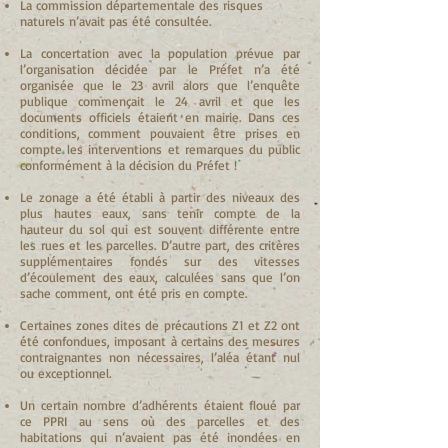
La commission départementale des risques
naturels n’avait pas été consultée.
La concertation avec la population prévue par
l’organisation décidée par le Préfet n’a été
organisée que le 23 avril alors que l’enquête
publique commençait le 24 avril et que les
documents officiels étaient en mairie. Dans ces
conditions, comment pouvaient être prises en
compte les interventions et remarques du public
conformément à la décision du Préfet !
Le zonage a été établi à partir des niveaux des
plus hautes eaux, sans tenir compte de la
hauteur du sol qui est souvent différente entre
les rues et les parcelles. D’autre part, des critères
supplémentaires fondés sur des vitesses
d’écoulement des eaux, calculées sans que l’on
sache comment, ont été pris en compte.
Certaines zones dites de précautions Z1 et Z2 ont
été confondues, imposant à certains des mesures
contraignantes non nécessaires, l’aléa étant nul
ou exceptionnel.
Un certain nombre d’adhérents étaient floué par
ce PPRI au sens où des parcelles et des
habitations qui n’avaient pas été inondées en