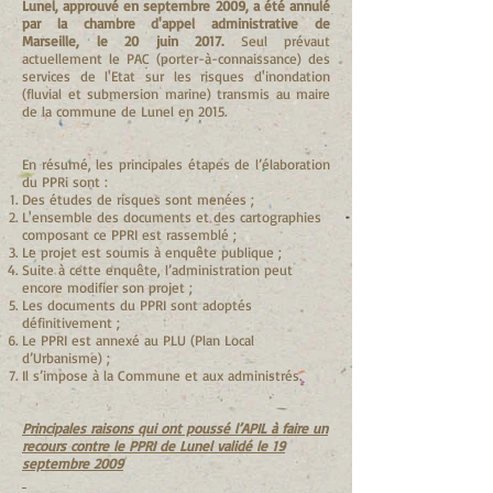
Lunel, approuvé en septembre 2009, a été annulé
par la chambre d'appel administrative de
Marseille, le 20 juin 2017.
Seul prévaut
actuellement le PAC (porter-à-connaissance) des
services de l'Etat sur les risques d'inondation
(fluvial et submersion marine) transmis au maire
de la commune de Lunel en 2015.
En résumé, les principales étapes de l’élaboration
du PPRi sont :
Des études de risques sont menées ;
L'ensemble des documents et des cartographies
composant ce PPRI est rassemblé ;
Le projet est soumis à enquête publique ;
Suite à cette enquête, l’administration peut
encore modifier son projet ;
Les documents du PPRI sont adoptés
définitivement ;
Le PPRI est annexé au PLU (Plan Local
d’Urbanisme) ;
Il s’impose à la Commune et aux administrés.
Principales raisons qui ont poussé l’APIL à faire un
recours contre le PPRI de Lunel validé le 19
septembre 2009