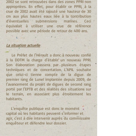
2002 se sont retrouvées dans des zones PPRI non
appropriées. En effet, pour établir ce PPRI, à la
crue de 2002 avait été rajouté une hauteur de 30
cm aux plus hautes eaux liée à la contribution
d’éventuelles submersions marines. Ceci
équivalait à utiliser une crue de référence
possible avec une période de retour de 400 ans.
La situation actuelle
Le Préfet de l'Hérault a donc à nouveau confié
à la DDTM la charge d'établir un nouveau PPRI.
Son élaboration passera par plusieurs étapes
techniques et de concertation. L'APIL souhaite
que celui-ci tienne compte de la digue de
premier rang de Lunel implantée depuis 2009, de
l'avancement du projet de digues de second rang
porté par l'EPTB et des réalités des situations sur
le terrain, en associant plus étroitement les
habitants.
L’enquête publique est donc le moment
capital où les habitants peuvent s'informer et
agir, c'est à dire intervenir auprès du commissaire
enquêteur et défendre leur dossier.