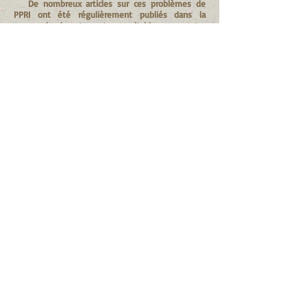
De nombreux articles sur ces problèmes de
PPRI ont été régulièrement publiés dans la
presse locale et sont consultables sur notre
site. L'historique de cette interminable procédure
judiciaire est retracé dans le texte ci-dessous.
Historique de la procédure
juridique
lancée par l'APIL à l'encontre du
PPRI de Lunel
Les principaux articles de presse parus sur
la procédure de l'APIL contre le PPRI